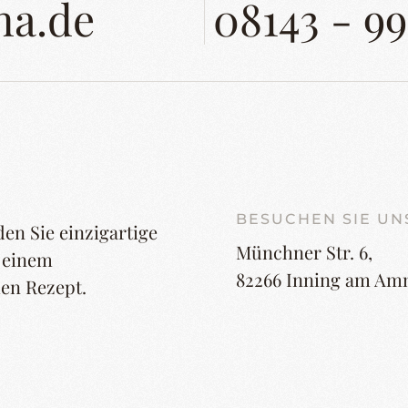
na.de
08143 - 9
BESUCHEN SIE UN
en Sie einzigartige
Münchner Str. 6,
t einem
82266 Inning am Am
en Rezept.